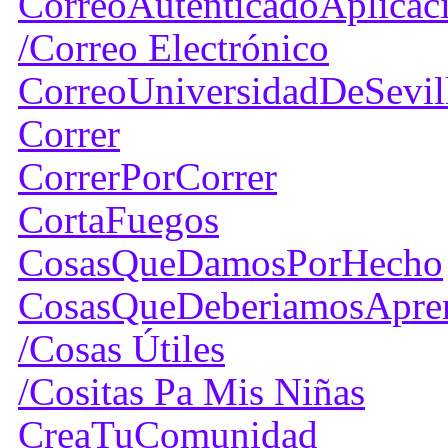
CorreoAutenticadoAplicac
/Correo Electrónico
CorreoUniversidadDeSevil
Correr
CorrerPorCorrer
CortaFuegos
CosasQueDamosPorHecho
CosasQueDeberiamosApre
/Cosas Útiles
/Cositas Pa Mis Niñas
CreaTuComunidad