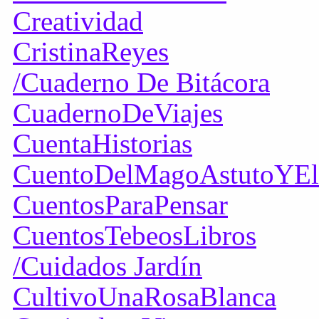
Creatividad
CristinaReyes
/Cuaderno De Bitácora
CuadernoDeViajes
CuentaHistorias
CuentoDelMagoAstutoYE
CuentosParaPensar
CuentosTebeosLibros
/Cuidados Jardín
CultivoUnaRosaBlanca