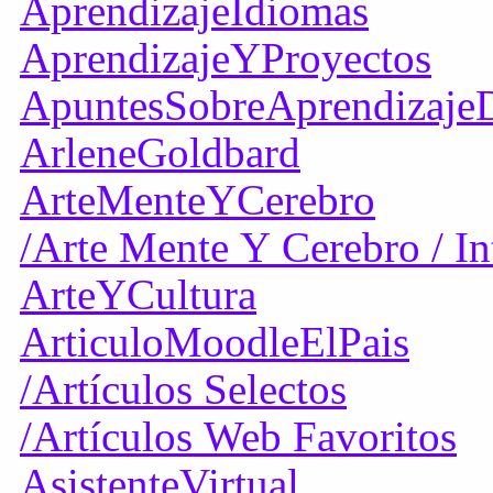
AprendizajeIdiomas
AprendizajeYProyectos
ApuntesSobreAprendizaje
ArleneGoldbard
ArteMenteYCerebro
/Arte Mente Y Cerebro / I
ArteYCultura
ArticuloMoodleElPais
/Artículos Selectos
/Artículos Web Favoritos
AsistenteVirtual