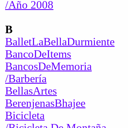
/Año 2008
B
BalletLaBellaDurmiente
BancoDeItems
BancosDeMemoria
/Barbería
BellasArtes
BerenjenasBhajee
Bicicleta
/Bicicleta De Montaña