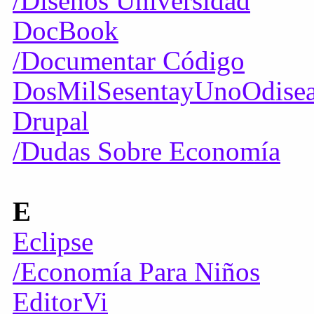
/Diseños Universidad
DocBook
/Documentar Código
DosMilSesentayUnoOdisea
Drupal
/Dudas Sobre Economía
E
Eclipse
/Economía Para Niños
EditorVi