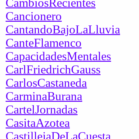
CambiosRecientes
Cancionero
CantandoBajoLaLluvia
CanteFlamenco
CapacidadesMentales
CarlFriedrichGauss
CarlosCastaneda
CarminaBurana
CartelJornadas
CasitaAzotea
CastillejaDeLaCuesta