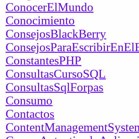
ConocerElMundo
Conocimiento
ConsejosBlackBerry
ConsejosParaEscribirEnEl
ConstantesPHP
ConsultasCursoSQL
ConsultasSqlForpas
Consumo
Contactos
ContentManagementSyste