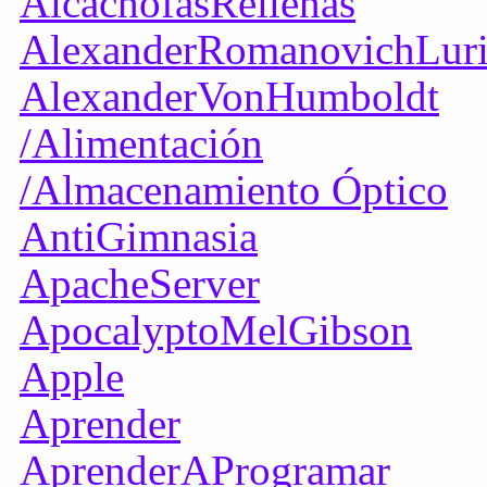
AlcachofasRellenas
AlexanderRomanovichLur
AlexanderVonHumboldt
/Alimentación
/Almacenamiento Óptico
AntiGimnasia
ApacheServer
ApocalyptoMelGibson
Apple
Aprender
AprenderAProgramar