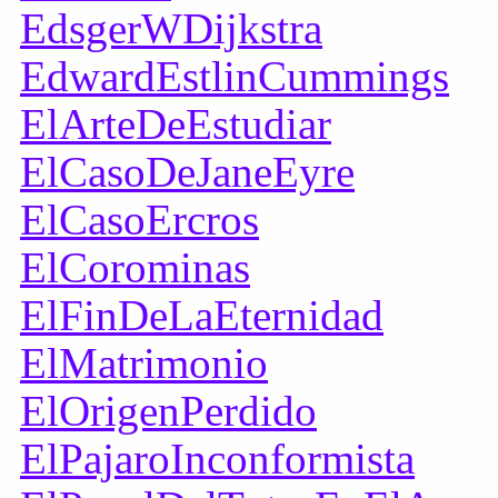
EdsgerWDijkstra
EdwardEstlinCummings
ElArteDeEstudiar
ElCasoDeJaneEyre
ElCasoErcros
ElCorominas
ElFinDeLaEternidad
ElMatrimonio
ElOrigenPerdido
ElPajaroInconformista