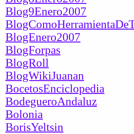
Blog9Enero2007
BlogComoHerramientaDeT
BlogEnero2007
BlogForpas
BlogRoll
BlogWikiJuanan
BocetosEnciclopedia
BodegueroAndaluz
Bolonia
BorisYeltsin