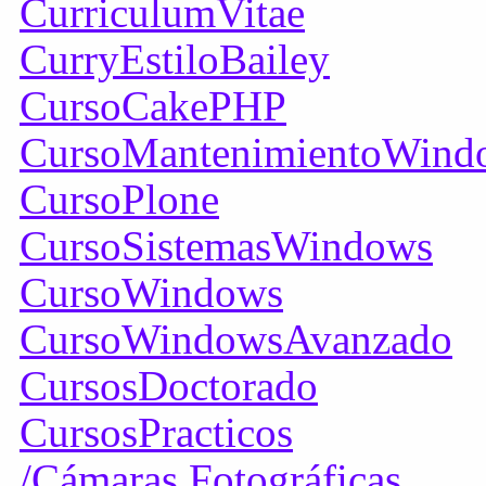
CurriculumVitae
CurryEstiloBailey
CursoCakePHP
CursoMantenimientoWind
CursoPlone
CursoSistemasWindows
CursoWindows
CursoWindowsAvanzado
CursosDoctorado
CursosPracticos
/Cámaras Fotográficas