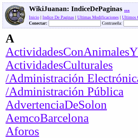
WikiJuanan:
IndiceDePaginas
...
Inicio
|
Indice De Paginas
|
Ultimas Modificaciones
|
Ultimos
Conectar:
Contraseña:
A
ActividadesConAnimalesY
ActividadesCulturales
/Administración Electrónic
/Administración Pública
AdvertenciaDeSolon
AemcoBarcelona
Aforos