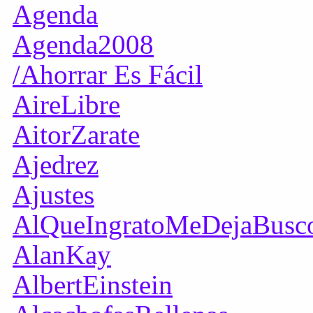
Agenda
Agenda2008
/Ahorrar Es Fácil
AireLibre
AitorZarate
Ajedrez
Ajustes
AlQueIngratoMeDejaBusc
AlanKay
AlbertEinstein