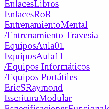
EnlacesLibros
EnlacesRoR
EntrenamientoMental
/Entrenamiento Travesía
EquiposAula01
EquiposAula11
/Equipos Informáticos
/Equipos Portátiles
EricSRaymond
EscrituraModular
EspecificacionesFuncional