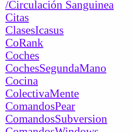
/Circulación Sanguinea
Citas
ClasesIcasus
CoRank
Coches
CochesSegundaMano
Cocina
ColectivaMente
ComandosPear
ComandosSubversion
ComandosWindows