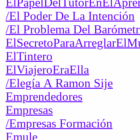
ElPapelDelTutorEnElApren
/El Poder De La Intención
/El Problema Del Barómet
ElSecretoParaArreglarEl
ElTintero
ElViajeroEraElla
/Elegía A Ramon Sije
Emprendedores
Empresas
/Empresas Formación
Emule