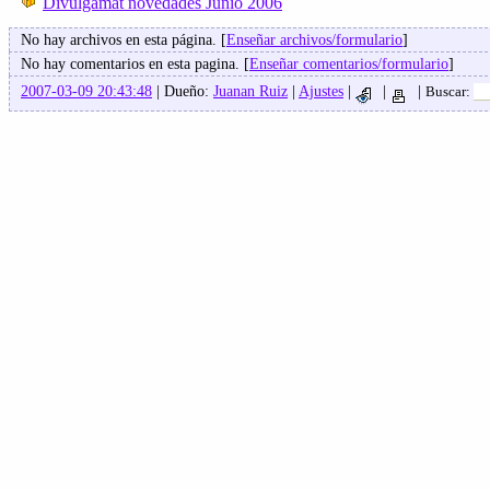
Divulgamat novedades Junio 2006
No hay archivos en esta página. [
Enseñar archivos/formulario
]
No hay comentarios en esta pagina. [
Enseñar comentarios/formulario
]
2007-03-09 20:43:48
| Dueño:
Juanan Ruiz
|
Ajustes
|
|
|
Buscar: