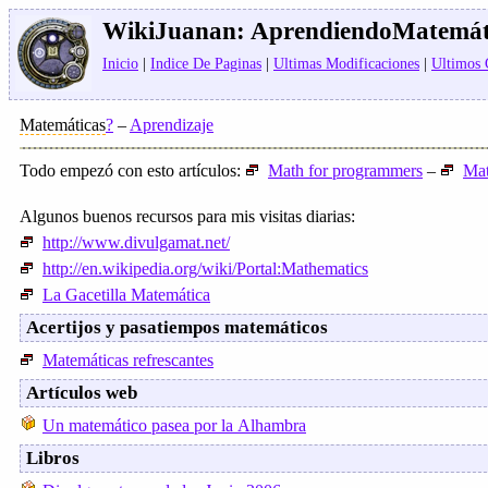
WikiJuanan:
AprendiendoMatemát
Inicio
|
Indice De Paginas
|
Ultimas Modificaciones
|
Ultimos
Matemáticas
?
–
Aprendizaje
Todo empezó con esto artículos:
Math for programmers
–
Mat
Algunos buenos recursos para mis visitas diarias:
http://www.divulgamat.net/
http://en.wikipedia.org/wiki/Portal:Mathematics
La Gacetilla Matemática
Acertijos y pasatiempos matemáticos
Matemáticas refrescantes
Artículos web
Un matemático pasea por la Alhambra
Libros