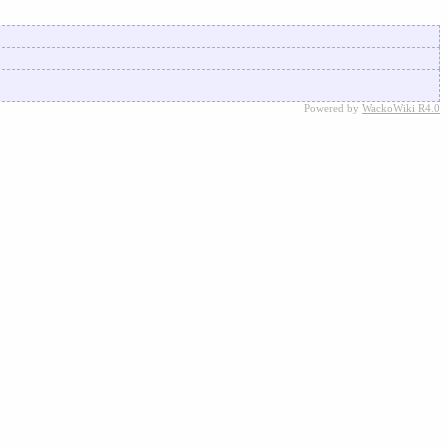
Powered by
WackoWiki R4.0