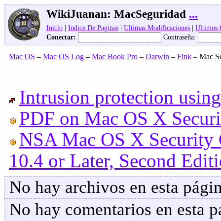
WikiJuanan:
MacSeguridad
...
Inicio
|
Indice De Paginas
|
Ultimas Modificaciones
|
Ultimos
Conectar:
Contraseña:
Mac OS
–
Mac OS Log
–
Mac Book Pro
–
Darwin
–
Fink
–
Mac So
Intrusion protection usin
PDF on Mac OS X Securi
NSA Mac OS X Security C
10.4 or Later, Second Edit
No hay archivos en esta págin
No hay comentarios en esta pa