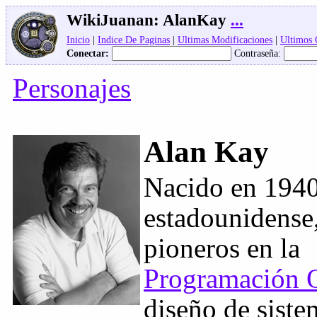
WikiJuanan:
AlanKay
...
Inicio
|
Indice De Paginas
|
Ultimas Modificaciones
|
Ultimos
Conectar:
Contraseña:
Personajes
Alan Kay
Nacido en 1940,
estadounidense,
pioneros en la
Programación O
diseño de sist