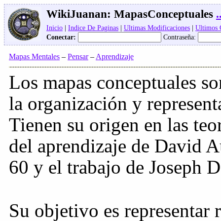
WikiJuanan:
MapasConceptuales
.
Inicio
|
Indice De Paginas
|
Ultimas Modificaciones
|
Ultimos
Conectar:
Contraseña:
Mapas Mentales
–
Pensar
–
Aprendizaje
Los mapas conceptuales son
la organización y represen
Tienen su origen en las teor
del aprendizaje de David A
60 y el trabajo de Joseph 
Su objetivo es representar 