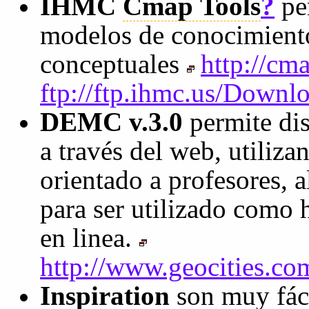
IHMC
Cmap Tools
?
per
modelos de conocimient
conceptuales
http://cm
ftp://ftp.ihmc.us/Down
DEMC v.3.0
permite di
a través del web, utiliz
orientado a profesores, 
para ser utilizado como 
en linea.
http://www.geocities.co
Inspiration
son muy fáci