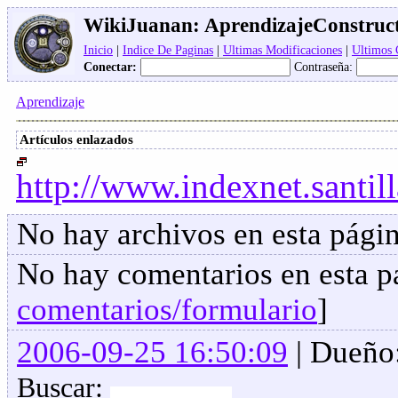
WikiJuanan:
AprendizajeConstruct
Inicio
|
Indice De Paginas
|
Ultimas Modificaciones
|
Ultimos
Conectar:
Contraseña:
Aprendizaje
Artículos enlazados
http://www.indexnet.santil
No hay archivos en esta págin
No hay comentarios en esta pa
comentarios/formulario
]
2006-09-25 16:50:09
| Dueño
Buscar: