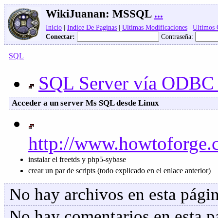
WikiJuanan:
MSSQL
...
Inicio
|
Indice De Paginas
|
Ultimas Modificaciones
|
Ultimos
Conectar:
Contraseña:
SQL
SQL Server vía ODBC 
Acceder a un server Ms SQL desde Linux
http://www.howtoforge
instalar el freetds y
php5-sybase
crear un par de scripts (todo explicado en el enlace anterior)
No hay archivos en esta págin
No hay comentarios en esta pa