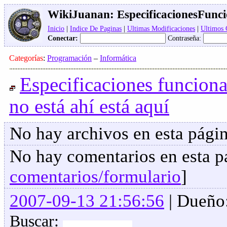
WikiJuanan:
EspecificacionesFunc
Inicio
|
Indice De Paginas
|
Ultimas Modificaciones
|
Ultimos
Conectar:
Contraseña:
Categorías
:
Programación
–
Informática
Especificaciones funciona
no está ahí está aquí
No hay archivos en esta págin
No hay comentarios en esta pa
comentarios/formulario
]
2007-09-13 21:56:56
| Dueño
Buscar: