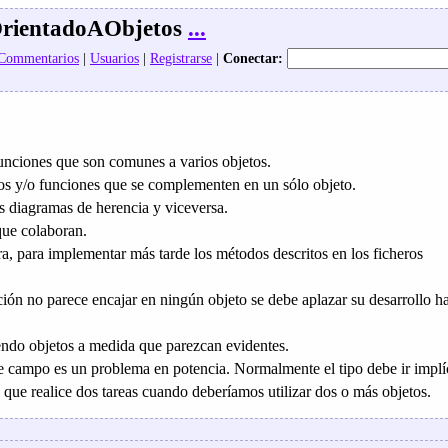
OrientadoAObjetos
...
 Commentarios
|
Usuarios
|
Registrarse
|
Conectar:
 funciones que son comunes a varios objetos.
tos y/o funciones que se complementen en un sólo objeto.
os diagramas de herencia y viceversa.
que colaboran.
ra, para implementar más tarde los métodos descritos en los ficheros
ción no parece encajar en ningún objeto se debe aplazar su desarrollo h
endo objetos a medida que parezcan evidentes.
e campo es un problema en potencia. Normalmente el tipo debe ir implí
 que realice dos tareas cuando deberíamos utilizar dos o más objetos.