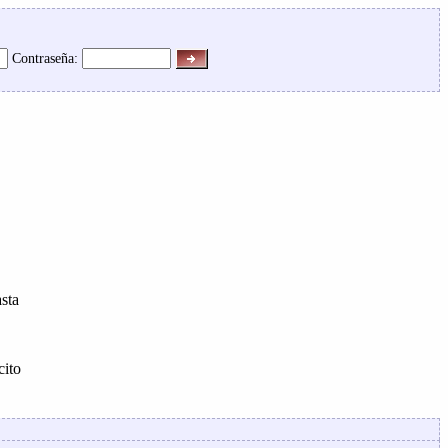
Contraseña:
asta
cito