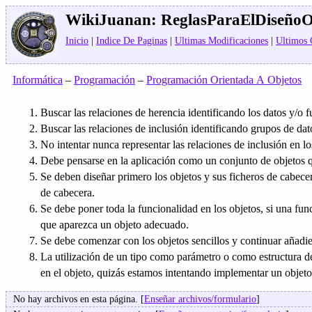
WikiJuanan:
ReglasParaElDiseño
Inicio
|
Indice De Paginas
|
Ultimas Modificaciones
|
Ultimos
Informática
–
Programación
–
Programación Orientada A Objetos
Buscar las relaciones de herencia identificando los datos y/o
Buscar las relaciones de inclusión identificando grupos de da
No intentar nunca representar las relaciones de inclusión en l
Debe pensarse en la aplicación como un conjunto de objetos 
Se deben diseñar primero los objetos y sus ficheros de cabece
de cabecera.
Se debe poner toda la funcionalidad en los objetos, si una fun
que aparezca un objeto adecuado.
Se debe comenzar con los objetos sencillos y continuar añadi
La utilización de un tipo como parámetro o como estructura d
en el objeto, quizás estamos intentando implementar un objeto
No hay archivos en esta página. [
Enseñar archivos/formulario
]