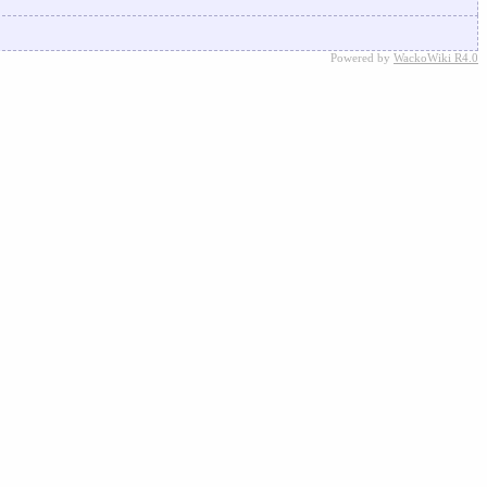
Powered by
WackoWiki R4.0