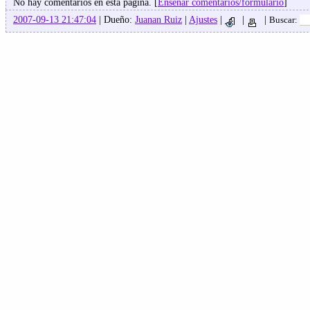
No hay comentarios en esta pagina. [
Enseñar comentarios/formulario
]
2007-09-13 21:47:04
| Dueño:
Juanan Ruiz
|
Ajustes
|
|
|
Buscar: