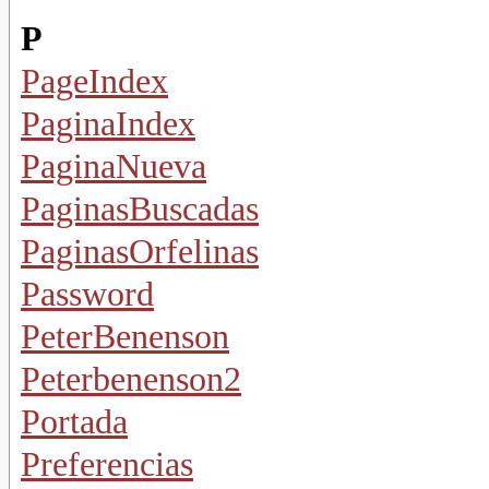
P
PageIndex
PaginaIndex
PaginaNueva
PaginasBuscadas
PaginasOrfelinas
Password
PeterBenenson
Peterbenenson2
Portada
Preferencias