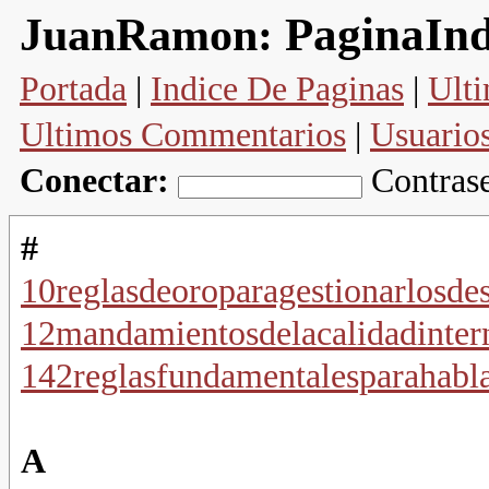
PaginaIn
JuanRamon:
Portada
|
Indice De Paginas
|
Ulti
Ultimos Commentarios
|
Usuario
Conectar:
Contras
#
10reglasdeoroparagestionarlosde
12mandamientosdelacalidadinter
142reglasfundamentalesparahabl
A