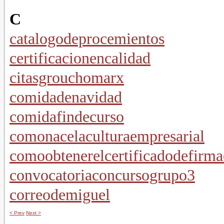
C
catalogodeprocemientos
certificacionencalidad
citasgrouchomarx
comidadenavidad
comidafindecurso
comonacelaculturaempresarial
comoobtenerelcertificadodefirma
convocatoriaconcursogrupo3
correodemiguel
< Prev
Next >