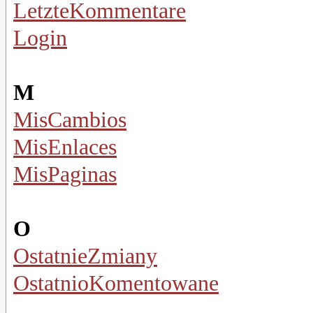
LetzteKommentare
Login
M
MisCambios
MisEnlaces
MisPaginas
O
OstatnieZmiany
OstatnioKomentowane