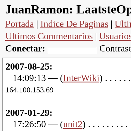
LaatsteO
JuanRamon:
Portada
|
Indice De Paginas
|
Ulti
Ultimos Commentarios
|
Usuario
Conectar:
Contras
2007-08-25:
14:09:13
— (
InterWiki
) . . . . . 
164.100.153.69
2007-01-29:
17:26:50
— (
unit2
) . . . . . . . . .