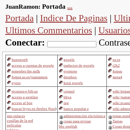
JuanRamon:
Portada
...
Portada
|
Indice De Paginas
|
Ulti
Ultimos Commentarios
|
Usuario
Conectar:
Contras
buzonweb
google
us.es
acceso a cuentas de google
traductor de google
r2h2
remenber the milk
evernote
forpas
forpas.us.es/juanramon
dropbox
meta4
eyeos
keep google
recursos-e bib.us
cajasol
wiki forpas
acceso a westlaw
bbva
wiki juana
acceso al boe
ing
wiki pcasu
buscar leyes en iberlex (boe
)
banco popular e
wiki admon
mis enlaces
administración electrónica
temas pend
cosillas de la red
cosas para revisar
Tareas
peliculas
bbc english
Cosas dome
tubinga