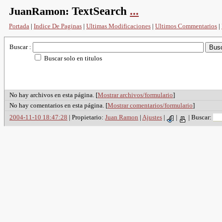
JuanRamon:
TextSearch
...
Portada
|
Indice De Paginas
|
Ultimas Modificaciones
|
Ultimos Commentarios
|
Buscar :
Buscar solo en titulos
No hay archivos en esta página. [
Mostrar archivos/formulario
]
No hay comentarios en esta página. [
Mostrar comentarios/formulario
]
2004-11-10 18:47:28
| Propietario:
Juan Ramon
|
Ajustes
|
|
|
Buscar: