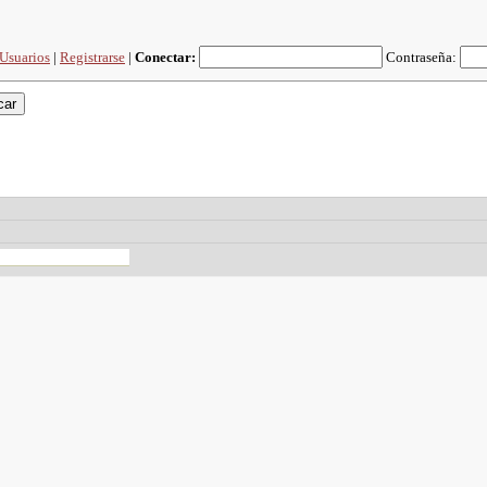
Usuarios
|
Registrarse
|
Conectar:
Contraseña: