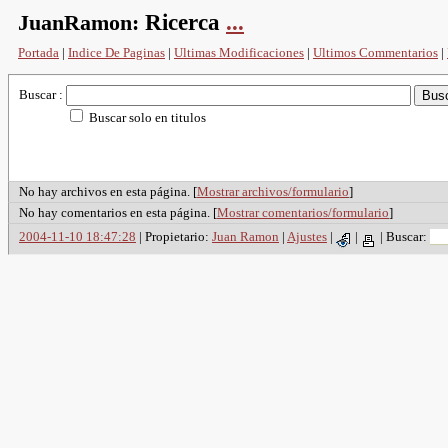
JuanRamon:
Ricerca
...
Portada
|
Indice De Paginas
|
Ultimas Modificaciones
|
Ultimos Commentarios
|
Buscar :
Buscar solo en titulos
No hay archivos en esta página. [
Mostrar archivos/formulario
]
No hay comentarios en esta página. [
Mostrar comentarios/formulario
]
2004-11-10 18:47:28
| Propietario:
Juan Ramon
|
Ajustes
|
|
|
Buscar: