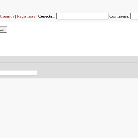
Usuarios
|
Registrarse
|
Conectar:
Contraseña: