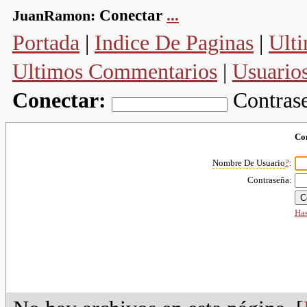
JuanRamon:
Conectar
...
Portada
|
Indice De Paginas
|
Ulti
Ultimos Commentarios
|
Usuario
Conectar:
Contras
Co
Nombre De Usuario
?
:
Contraseña:
Has