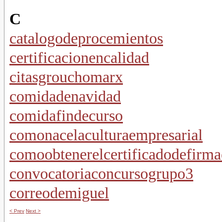
C
catalogodeprocemientos
certificacionencalidad
citasgrouchomarx
comidadenavidad
comidafindecurso
comonacelaculturaempresarial
comoobtenerelcertificadodefirma
convocatoriaconcursogrupo3
correodemiguel
< Prev
Next >