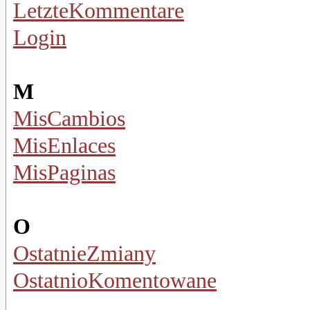
LetzteKommentare
Login
M
MisCambios
MisEnlaces
MisPaginas
O
OstatnieZmiany
OstatnioKomentowane