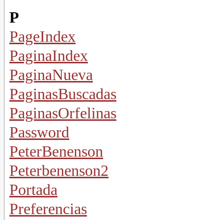
P
PageIndex
PaginaIndex
PaginaNueva
PaginasBuscadas
PaginasOrfelinas
Password
PeterBenenson
Peterbenenson2
Portada
Preferencias