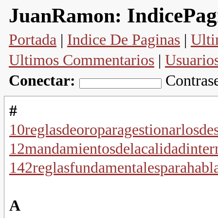
IndicePag
JuanRamon:
Portada
|
Indice De Paginas
|
Ulti
Ultimos Commentarios
|
Usuario
Conectar:
Contras
#
10reglasdeoroparagestionarlosde
12mandamientosdelacalidadinter
142reglasfundamentalesparahabl
A