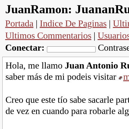
JuananRu
JuanRamon:
Portada
|
Indice De Paginas
|
Ulti
Ultimos Commentarios
|
Usuario
Conectar:
Contras
Hola, me llamo
Juan Antonio R
saber más de mi podeis visitar
m
Creo que este tío sabe sacarle par
de vez en cuando para robarle alg