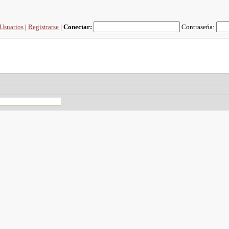
Usuarios
|
Registrarse
|
Conectar:
Contraseńa: