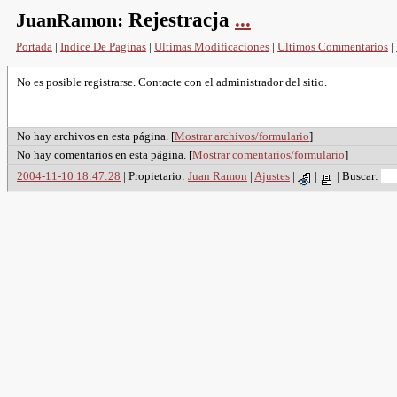
JuanRamon:
Rejestracja
...
Portada
|
Indice De Paginas
|
Ultimas Modificaciones
|
Ultimos Commentarios
|
No es posible registrarse. Contacte con el administrador del sitio.
No hay archivos en esta página. [
Mostrar archivos/formulario
]
No hay comentarios en esta página. [
Mostrar comentarios/formulario
]
2004-11-10 18:47:28
| Propietario:
Juan Ramon
|
Ajustes
|
|
|
Buscar: