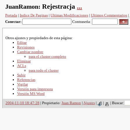
JuanRamon:
Rejestracja
...
Portada
|
Indice De Paginas
|
Ultimas Modificaciones
|
Ultimos Commentarios
|
Conectar:
Contraseńa:
Otros ajustes y propiedades de esta página:
Editar
Revisiones
Cambiar nombre
para el cluster completo
Eliminar
ACLs
para todo el cluster
Subir
Referencias
Vigilar
Versión para impresora
Versión MS Word
2004-11-10 18:47:28
| Propietario:
Juan Ramon
|
Ajustes
|
|
|
Buscar: