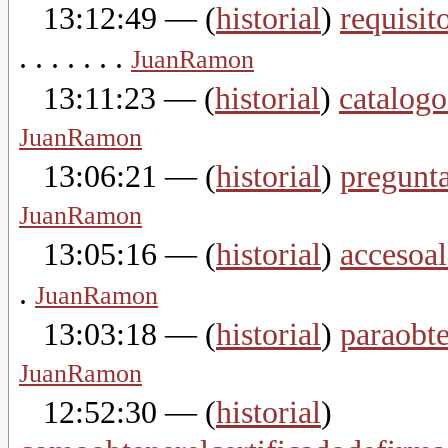
13:12:49
— (
historial
)
requisi
. . . . . . .
JuanRamon
13:11:23
— (
historial
)
catalog
JuanRamon
13:06:21
— (
historial
)
pregunt
JuanRamon
13:05:16
— (
historial
)
accesoal
.
JuanRamon
13:03:18
— (
historial
)
paraobte
JuanRamon
12:52:30
— (
historial
)