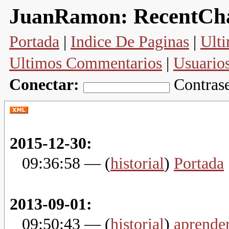
RecentCh
JuanRamon:
Portada
|
Indice De Paginas
|
Ulti
Ultimos Commentarios
|
Usuario
Conectar:
Contras
2015-12-30:
09:36:58
— (
historial
)
Portada
.
2013-09-01:
09:50:43
— (
historial
)
aprender