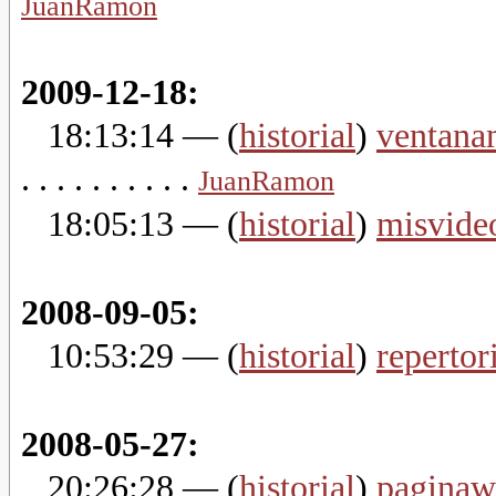
JuanRamon
2009-12-18:
18:13:14
— (
historial
)
ventana
. . . . . . . . . .
JuanRamon
18:05:13
— (
historial
)
misvide
2008-09-05:
10:53:29
— (
historial
)
repertor
2008-05-27:
20:26:28
— (
historial
)
paginaw