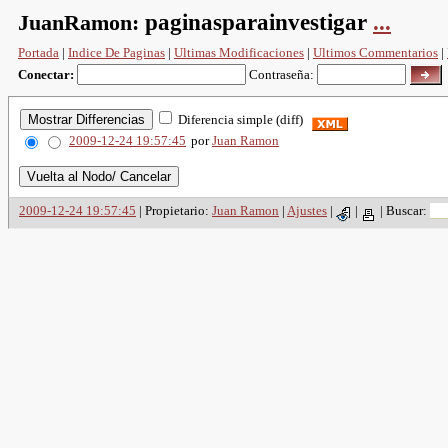
JuanRamon:
paginasparainvestigar
...
Portada
|
Indice De Paginas
|
Ultimas Modificaciones
|
Ultimos Commentarios
|
Conectar:
Contraseña:
Diferencia simple (diff)
2009-12-24 19:57:45
por
Juan Ramon
2009-12-24 19:57:45
| Propietario:
Juan Ramon
|
Ajustes
|
|
|
Buscar: