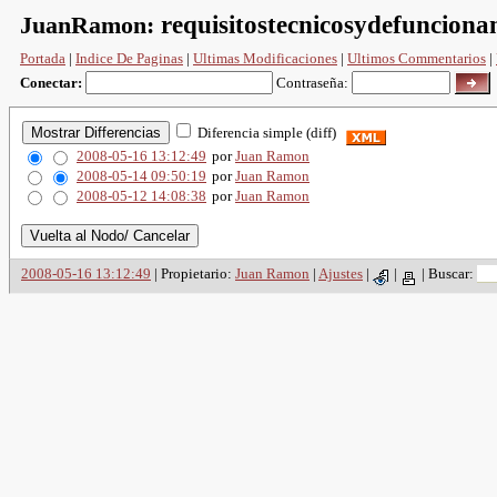
JuanRamon:
requisitostecnicosydefuncion
Portada
|
Indice De Paginas
|
Ultimas Modificaciones
|
Ultimos Commentarios
|
Conectar:
Contraseña:
Diferencia simple (diff)
2008-05-16 13:12:49
por
Juan Ramon
2008-05-14 09:50:19
por
Juan Ramon
2008-05-12 14:08:38
por
Juan Ramon
2008-05-16 13:12:49
| Propietario:
Juan Ramon
|
Ajustes
|
|
|
Buscar: