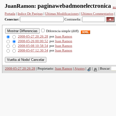
JuanRamon:
paginawebadmonelectronica
..
Portada
|
Indice De Paginas
|
Ultimas Modificaciones
|
Ultimos Commentarios
|
Conectar:
Contraseña:
Diferencia simple (diff)
2008-05-27 20:26:28
por
Juan Ramon
2008-05-26 00:00:52
por
Juan Ramon
2008-05-08 10:58:54
por
Juan Ramon
2008-05-07 12:30:54
por
Juan Ramon
2008-05-27 20:26:28
| Propietario:
Juan Ramon
|
Ajustes
|
|
|
Buscar: