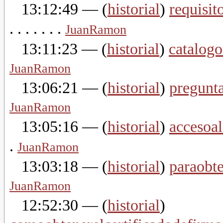
13:12:49
— (
historial
)
requisi
. . . . . . .
JuanRamon
13:11:23
— (
historial
)
catalog
JuanRamon
13:06:21
— (
historial
)
pregunt
JuanRamon
13:05:16
— (
historial
)
accesoal
.
JuanRamon
13:03:18
— (
historial
)
paraobte
JuanRamon
12:52:30
— (
historial
)