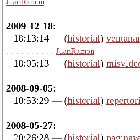
JuanRamon
2009-12-18:
18:13:14
— (
historial
)
ventana
. . . . . . . . . .
JuanRamon
18:05:13
— (
historial
)
misvide
2008-09-05:
10:53:29
— (
historial
)
repertor
2008-05-27:
20:26:28
— (
historial
)
paginaw