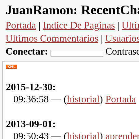
RecentCh
JuanRamon:
Portada
|
Indice De Paginas
|
Ulti
Ultimos Commentarios
|
Usuario
Conectar:
Contras
2015-12-30:
09:36:58
— (
historial
)
Portada
.
2013-09-01:
09:50:43
— (
historial
)
aprender