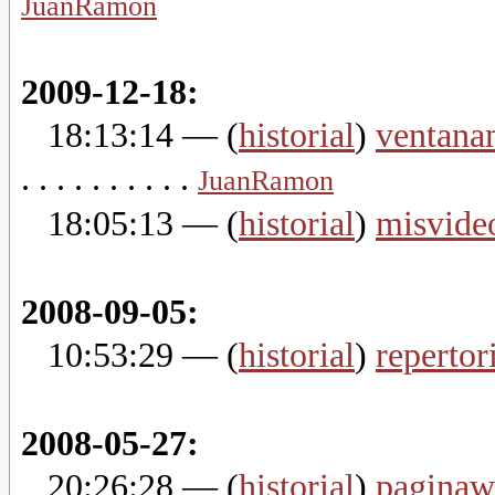
JuanRamon
2009-12-18:
18:13:14
— (
historial
)
ventana
. . . . . . . . . .
JuanRamon
18:05:13
— (
historial
)
misvide
2008-09-05:
10:53:29
— (
historial
)
repertor
2008-05-27:
20:26:28
— (
historial
)
paginaw