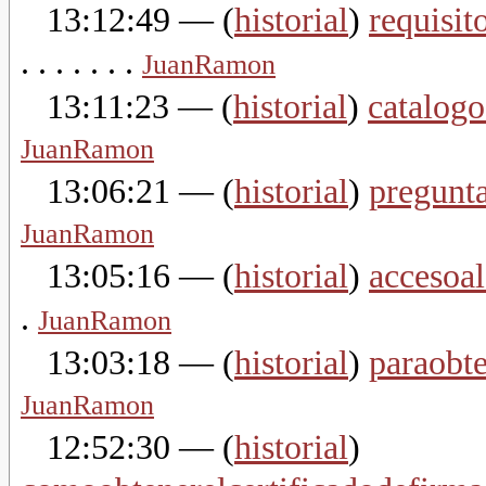
13:12:49
— (
historial
)
requisi
. . . . . . .
JuanRamon
13:11:23
— (
historial
)
catalog
JuanRamon
13:06:21
— (
historial
)
pregunt
JuanRamon
13:05:16
— (
historial
)
accesoal
.
JuanRamon
13:03:18
— (
historial
)
paraobte
JuanRamon
12:52:30
— (
historial
)