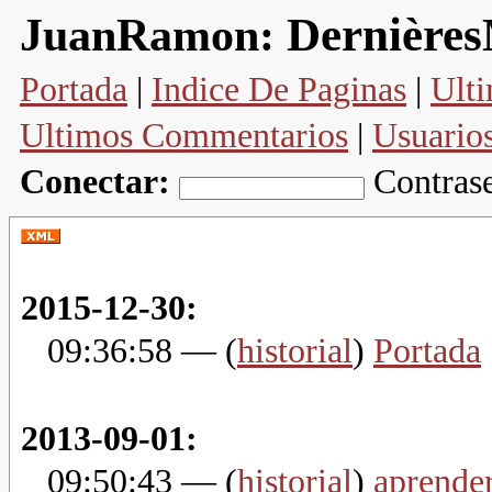
Dernières
JuanRamon:
Portada
|
Indice De Paginas
|
Ulti
Ultimos Commentarios
|
Usuario
Conectar:
Contras
2015-12-30:
09:36:58
— (
historial
)
Portada
.
2013-09-01:
09:50:43
— (
historial
)
aprender