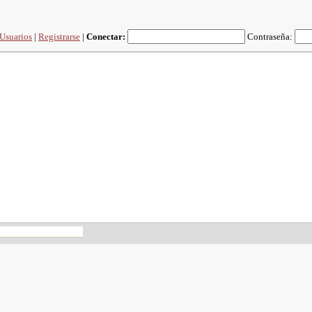
Usuarios
|
Registrarse
|
Conectar:
Contraseña: