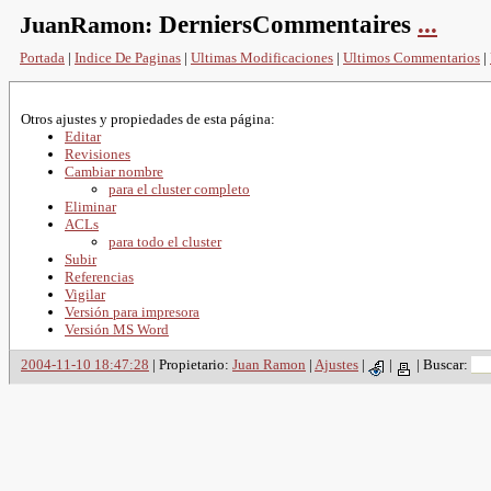
JuanRamon:
DerniersCommentaires
...
Portada
|
Indice De Paginas
|
Ultimas Modificaciones
|
Ultimos Commentarios
|
Otros ajustes y propiedades de esta página:
Editar
Revisiones
Cambiar nombre
para el cluster completo
Eliminar
ACLs
para todo el cluster
Subir
Referencias
Vigilar
Versión para impresora
Versión MS Word
2004-11-10 18:47:28
| Propietario:
Juan Ramon
|
Ajustes
|
|
|
Buscar: