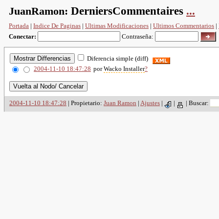
JuanRamon:
DerniersCommentaires
...
Portada
|
Indice De Paginas
|
Ultimas Modificaciones
|
Ultimos Commentarios
|
Conectar:
Contraseña:
Diferencia simple (diff)
2004-11-10 18:47:28
por
Wacko Installer
?
2004-11-10 18:47:28
| Propietario:
Juan Ramon
|
Ajustes
|
|
|
Buscar: