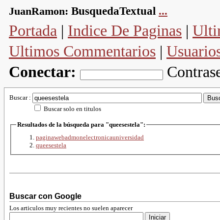
JuanRamon:
BusquedaTextual
...
Portada
|
Indice De Paginas
|
Ulti
Ultimos Commentarios
|
Usuario
Conectar:
Contras
Buscar :
Buscar solo en titulos
Resultados de la búsqueda para "queesestela":
paginawebadmonelectronicauniversidad
queesestela
Buscar con Google
Los articulos muy recientes no suelen aparecer