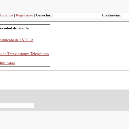
Usuarios
|
Registrarse
|
Conectar:
Contraseña:
versidad de Sevilla
ionamiento de ESTELA
ón de Transacciones Telemáticas
Multicanal