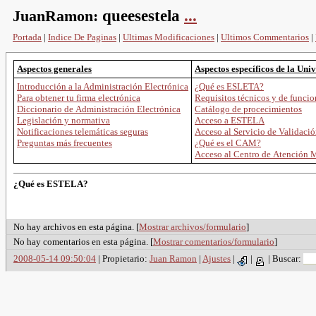
JuanRamon:
queesestela
...
Portada
|
Indice De Paginas
|
Ultimas Modificaciones
|
Ultimos Commentarios
|
Aspectos generales
Aspectos específicos de la Uni
Introducción a la Administración Electrónica
¿Qué es ESLETA?
Para obtener tu firma electrónica
Requisitos técnicos y de func
Diccionario de Administración Electrónica
Catálogo de procecimientos
Legislación y normativa
Acceso a ESTELA
Notificaciones telemáticas seguras
Acceso al Servicio de Validaci
Preguntas más frecuentes
¿Qué es el CAM?
Acceso al Centro de Atención 
¿Qué es ESTELA?
No hay archivos en esta página. [
Mostrar archivos/formulario
]
No hay comentarios en esta página. [
Mostrar comentarios/formulario
]
2008-05-14 09:50:04
| Propietario:
Juan Ramon
|
Ajustes
|
|
|
Buscar: