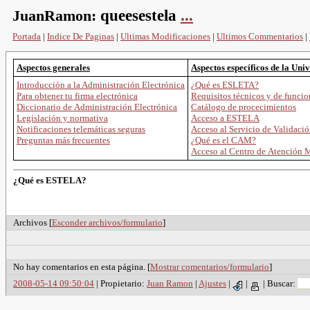
JuanRamon:
queesestela
...
Portada
|
Indice De Paginas
|
Ultimas Modificaciones
|
Ultimos Commentarios
|
Aspectos generales
Aspectos específicos de la Uni
Introducción a la Administración Electrónica
¿Qué es ESLETA?
Para obtener tu firma electrónica
Requisitos técnicos y de func
Diccionario de Administración Electrónica
Catálogo de procecimientos
Legislación y normativa
Acceso a ESTELA
Notificaciones telemáticas seguras
Acceso al Servicio de Validaci
Preguntas más frecuentes
¿Qué es el CAM?
Acceso al Centro de Atención 
¿Qué es ESTELA?
Archivos [
Esconder archivos/formulario
]
No hay comentarios en esta página. [
Mostrar comentarios/formulario
]
2008-05-14 09:50:04
| Propietario:
Juan Ramon
|
Ajustes
|
|
|
Buscar: