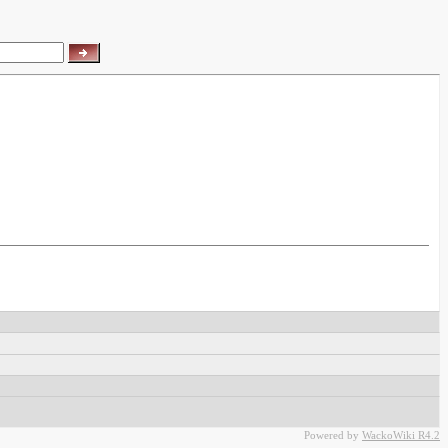
Powered by
WackoWiki R4.2