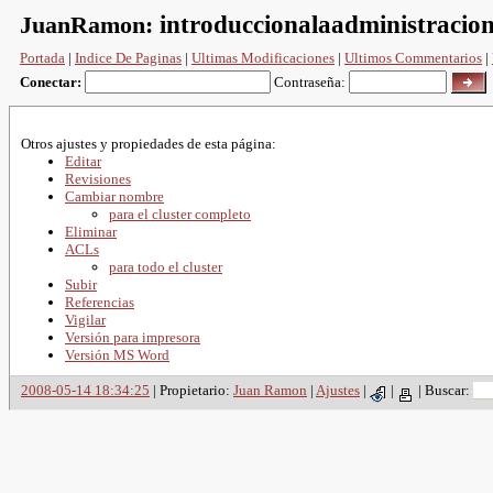
JuanRamon:
introduccionalaadministracion
Portada
|
Indice De Paginas
|
Ultimas Modificaciones
|
Ultimos Commentarios
|
Conectar:
Contraseña:
Otros ajustes y propiedades de esta página:
Editar
Revisiones
Cambiar nombre
para el cluster completo
Eliminar
ACLs
para todo el cluster
Subir
Referencias
Vigilar
Versión para impresora
Versión MS Word
2008-05-14 18:34:25
| Propietario:
Juan Ramon
|
Ajustes
|
|
|
Buscar: