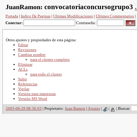
JuanRamon:
convocatoriaconcursogrupo3
.
Portada
|
Indice De Paginas
|
Ultimas Modificaciones
|
Ultimos Commentarios
|
Conectar:
Contraseña:
Otros ajustes y propiedades de esta página:
Editar
Revisiones
Cambiar nombre
para el cluster completo
Eliminar
ACLs
para todo el cluster
Subir
Referencias
Vigilar
Versión para impresora
Versión MS Word
2005-06-29 08:36:03
| Propietario:
Juan Ramon
|
Ajustes
|
|
|
Buscar: