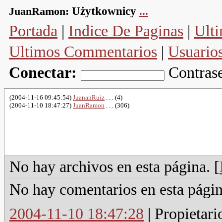
JuanRamon:
Użytkownicy
...
Portada
|
Indice De Paginas
|
Ulti
Ultimos Commentarios
|
Usuario
Conectar:
Contras
(
2004-11-16 09:45:54)
JuananRuiz
. . . (4)
(
2004-11-10 18:47:27)
JuanRamon
. . . (306)
No hay archivos en esta página. [
No hay comentarios en esta págin
2004-11-10 18:47:28
| Propietari