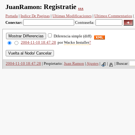
JuanRamon:
Registratie
...
Portada
|
Indice De Paginas
|
Ultimas Modificaciones
|
Ultimos Commentarios
|
Conectar:
Contraseña:
Diferencia simple (diff)
2004-11-10 18:47:28
por
Wacko Installer
?
2004-11-10 18:47:28
| Propietario:
Juan Ramon
|
Ajustes
|
|
|
Buscar: