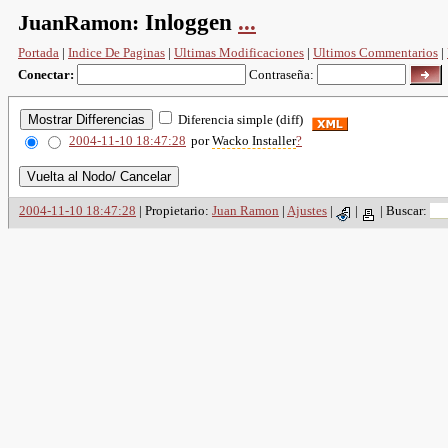
JuanRamon:
Inloggen
...
Portada
|
Indice De Paginas
|
Ultimas Modificaciones
|
Ultimos Commentarios
|
Conectar:
Contraseña:
Diferencia simple (diff)
2004-11-10 18:47:28
por
Wacko Installer
?
2004-11-10 18:47:28
| Propietario:
Juan Ramon
|
Ajustes
|
|
|
Buscar: