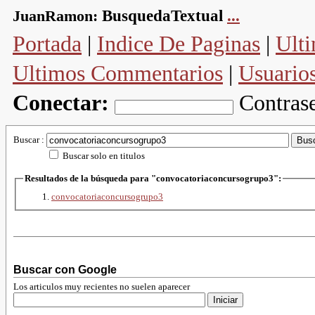
JuanRamon:
BusquedaTextual
...
Portada
|
Indice De Paginas
|
Ulti
Ultimos Commentarios
|
Usuario
Conectar:
Contras
Buscar :
Buscar solo en titulos
Resultados de la búsqueda para "convocatoriaconcursogrupo3":
convocatoriaconcursogrupo3
Buscar con Google
Los articulos muy recientes no suelen aparecer