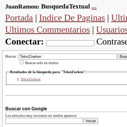
JuanRamon:
BusquedaTextual
...
Portada
|
Indice De Paginas
|
Ulti
Ultimos Commentarios
|
Usuario
Conectar:
Contras
Buscar :
Buscar solo en titulos
Resultados de la búsqueda para "TekstZoeken":
TekstZoeken
Buscar con Google
Los articulos muy recientes no suelen aparecer