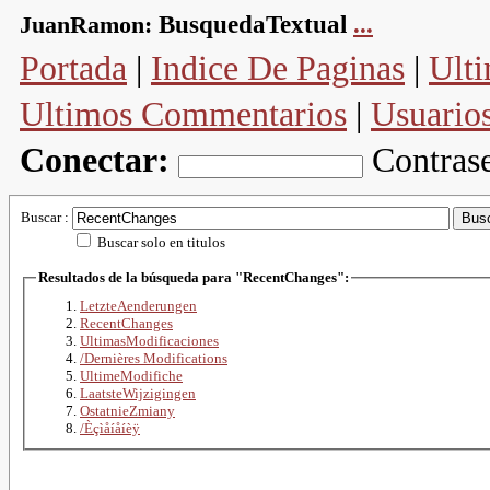
JuanRamon:
BusquedaTextual
...
Portada
|
Indice De Paginas
|
Ulti
Ultimos Commentarios
|
Usuario
Conectar:
Contras
Buscar :
Buscar solo en titulos
Resultados de la búsqueda para "RecentChanges":
LetzteAenderungen
RecentChanges
UltimasModificaciones
/Dernières Modifications
UltimeModifiche
LaatsteWijzigingen
OstatnieZmiany
/Èçìåíåíèÿ