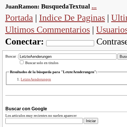
JuanRamon:
BusquedaTextual
...
Portada
|
Indice De Paginas
|
Ulti
Ultimos Commentarios
|
Usuario
Conectar:
Contras
Buscar :
Buscar solo en titulos
Resultados de la búsqueda para "LetzteAenderungen":
LetzteAenderungen
Buscar con Google
Los articulos muy recientes no suelen aparecer