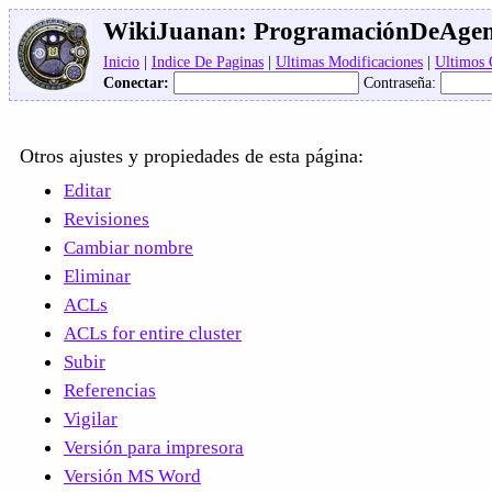
WikiJuanan:
ProgramaciónDeAgen
Inicio
|
Indice De Paginas
|
Ultimas Modificaciones
|
Ultimos
Conectar:
Contraseña:
Otros ajustes y propiedades de esta página:
Editar
Revisiones
Cambiar nombre
Eliminar
ACLs
ACLs for entire cluster
Subir
Referencias
Vigilar
Versión para impresora
Versión MS Word