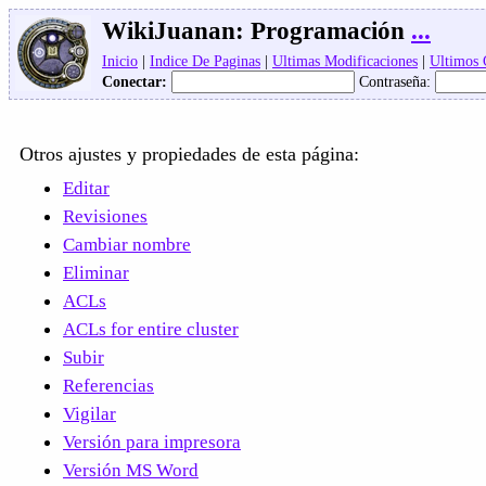
WikiJuanan:
Programación
...
Inicio
|
Indice De Paginas
|
Ultimas Modificaciones
|
Ultimos
Conectar:
Contraseña:
Otros ajustes y propiedades de esta página:
Editar
Revisiones
Cambiar nombre
Eliminar
ACLs
ACLs for entire cluster
Subir
Referencias
Vigilar
Versión para impresora
Versión MS Word