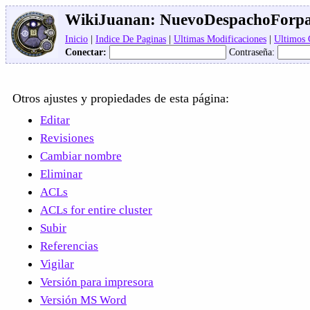
WikiJuanan:
NuevoDespachoForp
Inicio
|
Indice De Paginas
|
Ultimas Modificaciones
|
Ultimos
Conectar:
Contraseña:
Otros ajustes y propiedades de esta página:
Editar
Revisiones
Cambiar nombre
Eliminar
ACLs
ACLs for entire cluster
Subir
Referencias
Vigilar
Versión para impresora
Versión MS Word