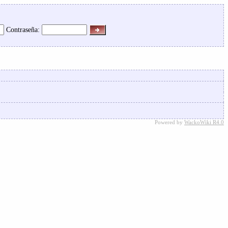
Contraseña:
Powered by
WackoWiki R4.0