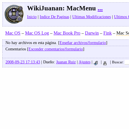
WikiJuanan:
MacMenu
...
Inicio
|
Indice De Paginas
|
Ultimas Modificaciones
|
Ultimos
Mac OS
–
Mac OS Log
–
Mac Book Pro
–
Darwin
–
Fink
–
Mac So
No hay archivos en esta página. [
Enseñar archivos/formulario
]
Comentarios [
Esconder comentarios/formulario
]
2008-09-23 17:13:43
| Dueño:
Juanan Ruiz
|
Ajustes
|
|
|
Buscar: