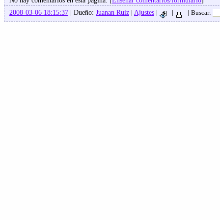
No hay comentarios en esta pagina. [
Enseñar comentarios/formulario
]
2008-03-06 18:15:37
| Dueño:
Juanan Ruiz
|
Ajustes
|
|
|
Buscar: