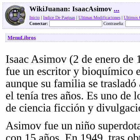
WikiJuanan:
IsaacAsimov
...
Inicio
|
Indice De Paginas
|
Ultimas Modificaciones
|
Ultimos
Conectar:
Contraseña:
MenuLibros
Isaac Asimov (2 de enero de 1
fue un escritor y bioquímico 
aunque su familia se traslad
el tenía tres años. Es uno de
de ciencia ficción y divulgaci
Asimov fue un niño superdota
con 15 años. En 1949, tras ob