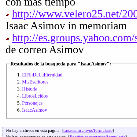
con más tiempo
http://www.velero25.net/2
Isaac Asimov in memoriam
http://es.groups.yahoo.com
de correo Asimov
Resultados de la busqueda para "IsaacAsimov":
ElFinDeLaEternidad
MisEscritores
Historia
LibrosLeidos
Personajes
IsaacAsimov
No hay archivos en esta página. [
Enseñar archivos/formulario
]