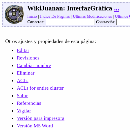
WikiJuanan:
InterfazGráfica
...
Inicio
|
Indice De Paginas
|
Ultimas Modificaciones
|
Ultimos
Conectar:
Contraseña:
Otros ajustes y propiedades de esta página:
Editar
Revisiones
Cambiar nombre
Eliminar
ACLs
ACLs for entire cluster
Subir
Referencias
Vigilar
Versión para impresora
Versión MS Word