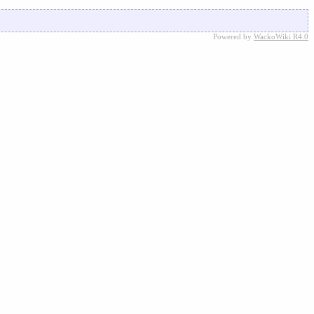
Powered by
WackoWiki R4.0