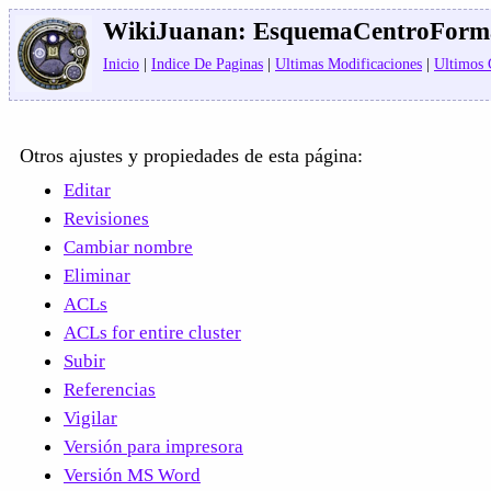
WikiJuanan:
EsquemaCentroForm
Inicio
|
Indice De Paginas
|
Ultimas Modificaciones
|
Ultimos
Otros ajustes y propiedades de esta página:
Editar
Revisiones
Cambiar nombre
Eliminar
ACLs
ACLs for entire cluster
Subir
Referencias
Vigilar
Versión para impresora
Versión MS Word