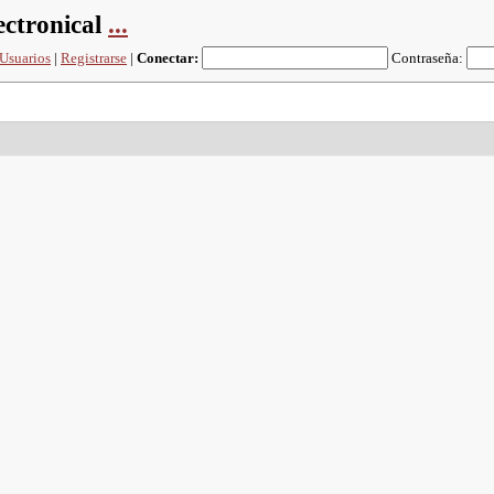
ectronical
...
Usuarios
|
Registrarse
|
Conectar:
Contraseña: