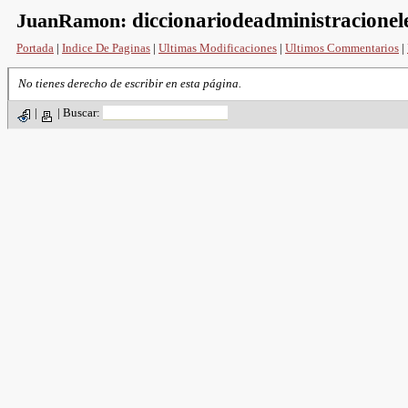
JuanRamon:
diccionariodeadministracionel
Portada
|
Indice De Paginas
|
Ultimas Modificaciones
|
Ultimos Commentarios
|
No tienes derecho de escribir en esta página.
|
|
Buscar: