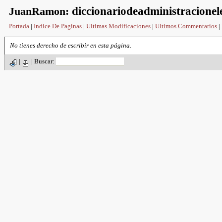
JuanRamon:
diccionariodeadministracionel
Portada
|
Indice De Paginas
|
Ultimas Modificaciones
|
Ultimos Commentarios
|
No tienes derecho de escribir en esta página.
|
|
Buscar: