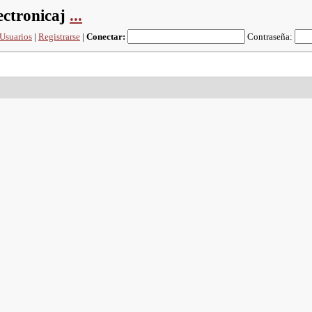
ectronicaj
...
Usuarios
|
Registrarse
|
Conectar:
Contraseña: