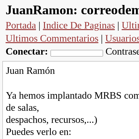
correode
JuanRamon:
Portada
|
Indice De Paginas
|
Ulti
Ultimos Commentarios
|
Usuario
Conectar:
Contras
Juan Ramón
Ya hemos implantado MRBS como 
de salas,
despachos, recursos,...)
Puedes verlo en: