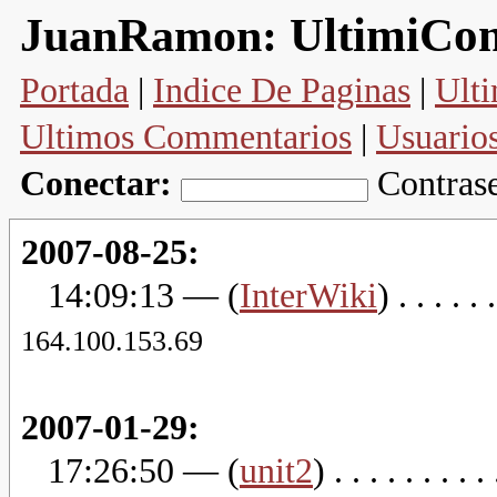
UltimiCo
JuanRamon:
Portada
|
Indice De Paginas
|
Ulti
Ultimos Commentarios
|
Usuario
Conectar:
Contras
2007-08-25:
14:09:13
— (
InterWiki
) . . . . . 
164.100.153.69
2007-01-29:
17:26:50
— (
unit2
) . . . . . . . . .